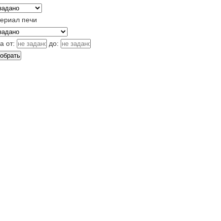
ериал печи
а от:
до: