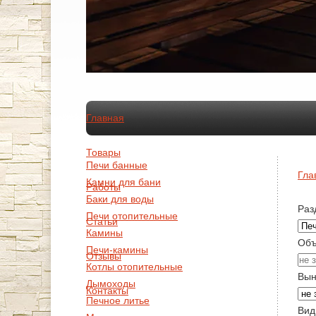
Главная
Товары
Печи банные
Гла
Камни для бани
Работы
Баки для воды
Раз
Печи отопительные
Статьи
Камины
Объ
Печи-камины
Отзывы
Котлы отопительные
Вын
Дымоходы
Контакты
Печное литье
Вид