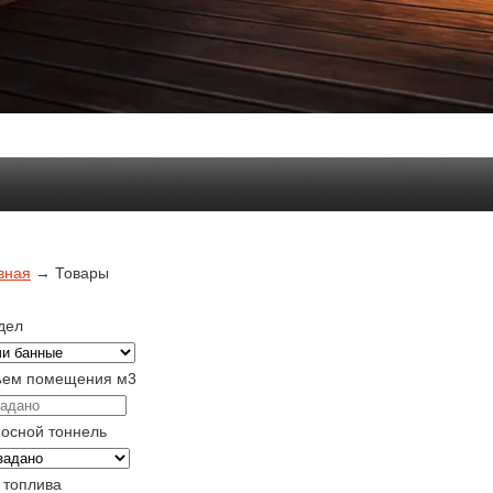
вная
→
Товары
дел
ем помещения м3
осной тоннель
 топлива