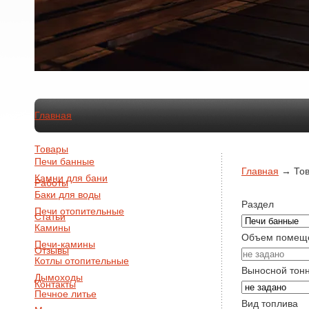
Главная
Товары
Печи банные
Главная
→
То
Камни для бани
Работы
Баки для воды
Раздел
Печи отопительные
Статьи
Камины
Объем помещ
Печи-камины
Отзывы
Котлы отопительные
Выносной тон
Дымоходы
Контакты
Печное литье
Вид топлива