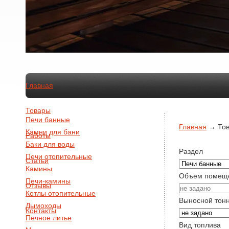
Главная
Товары
Печи банные
Главная
→
То
Камни для бани
Работы
Баки для воды
Раздел
Печи отопительные
Статьи
Камины
Объем помещ
Печи-камины
Отзывы
Котлы отопительные
Выносной тон
Дымоходы
Контакты
Печное литье
Вид топлива