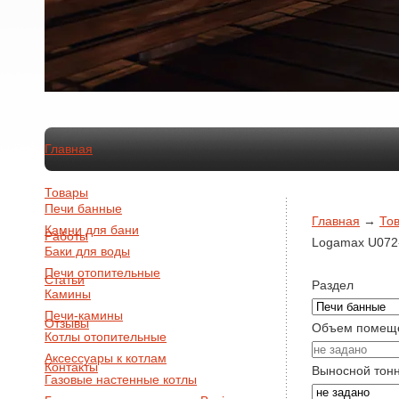
Главная
Товары
Печи банные
Главная
→
То
Камни для бани
Работы
Logamax U072
Баки для воды
Печи отопительные
Статьи
Раздел
Камины
Печи-камины
Отзывы
Объем помещ
Котлы отопительные
Аксессуары к котлам
Контакты
Выносной тон
Газовые настенные котлы